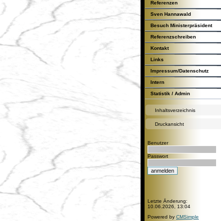
Referenzen
Sven Hannawald
Besuch Ministerpräsident
Günther H.Oettinger
Referenzschreiben
Kontakt
Links
Impressum/Datenschutz
Intern
Statistik / Admin
Inhaltsverzeichnis
Druckansicht
Benutzer
Passwort
Letzte Änderung:
10.06.2026, 13:04
Powered by
CMSimple