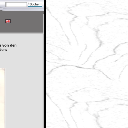
e von den
den: