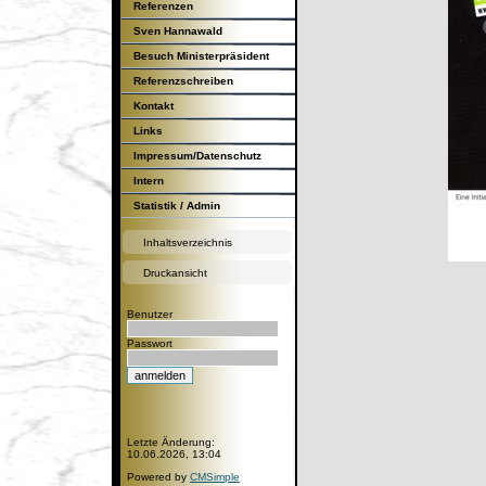
Referenzen
Sven Hannawald
Besuch Ministerpräsident
Günther H.Oettinger
Referenzschreiben
Kontakt
Links
Impressum/Datenschutz
Intern
Statistik / Admin
Inhaltsverzeichnis
Druckansicht
Benutzer
Passwort
Letzte Änderung:
10.06.2026, 13:04
Powered by
CMSimple