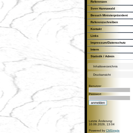
Referenzen
Sven Hannawald
Besuch Ministerpräsident
Günther H.Oettinger
Referenzschreiben
Kontakt
Links
Impressum/Datenschutz
Intern
Statistik / Admin
Inhaltsverzeichnis
Druckansicht
Benutzer
Passwort
Letzte Änderung:
10.06.2026, 13:04
Powered by
CMSimple