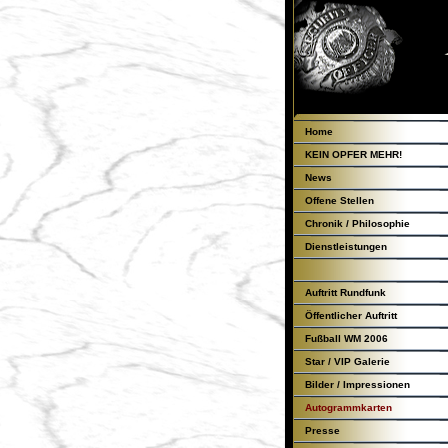
Home
KEIN OPFER MEHR!
News
Offene Stellen
Chronik / Philosophie
Dienstleistungen
Auftritt Rundfunk
Öffentlicher Auftritt
Fußball WM 2006
Star / VIP Galerie
Bilder / Impressionen
Autogrammkarten
Presse