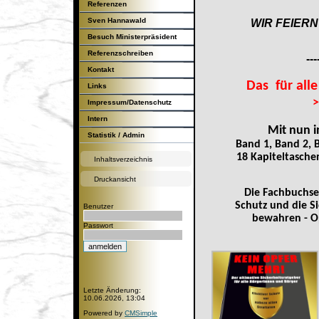
Referenzen
Sven Hannawald
WIR FEIERN
Besuch Ministerpräsident
Günther H.Oettinger
Referenzschreiben
---
Kontakt
Das für all
Links
>
Impressum/Datenschutz
Intern
Mit nun i
Statistik / Admin
Band 1, Band 2, 
18 Kapiteltasche
Inhaltsverzeichnis
Druckansicht
Die Fachbuchse
Schutz und die Si
Benutzer
bewahren - Op
Passwort
Letzte Änderung:
10.06.2026, 13:04
Powered by
CMSimple