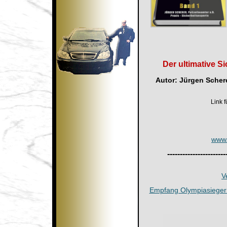
Der ultimative S
Autor: Jürgen Schere
Link
www.
-----------------------
V
Empfang Olympiasieger G