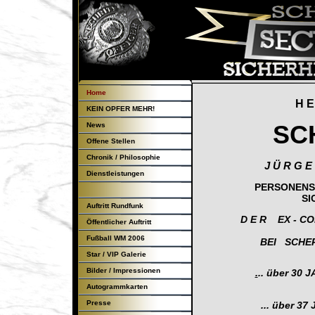
Home
H E
KEIN OPFER MEHR!
SC
News
Offene Stellen
Chronik / Philosophie
J Ü R G E 
Dienstleistungen
PERSONENSC
SI
Auftritt Rundfunk
D E R EX - COP
Öffentlicher Auftritt
Fußball WM 2006
BEI SCHER
Star / VIP Galerie
Bilder / Impressionen
.
..
über 30 
Autogrammkarten
Presse
... über 3